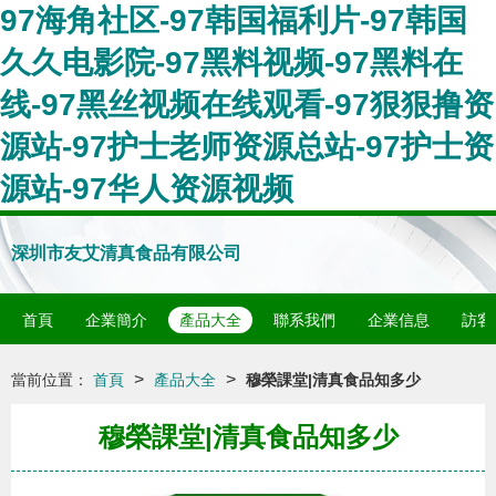
97海角社区-97韩国福利片-97韩国
久久电影院-97黑料视频-97黑料在
线-97黑丝视频在线观看-97狠狠撸资
源站-97护士老师资源总站-97护士资
源站-97华人资源视频
深圳市友艾清真食品有限公司
首頁
企業簡介
產品大全
聯系我們
企業信息
訪客
>
>
當前位置：
首頁
產品大全
穆榮課堂|清真食品知多少
穆榮課堂|清真食品知多少