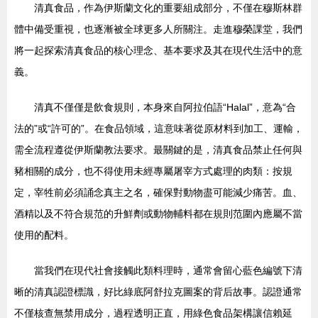
清真食品，作為伊斯蘭文化的重要組成部分，不僅在穆斯林群
體中備受重視，也逐漸被全球更多人所關注。走進穆榮課堂，我們
將一起探索清真食品的核心理念、基本要求及其在現代生活中的意
義。
清真不僅僅是飲食規則，本身來自阿拉伯語“Halal”，意為“合
法的”或“許可的”。在食品領域，這意味著從原材料到加工、運輸，
需全流程遵從伊斯蘭教法要求。最關鍵的是，清真食品禁止任何與
豬相關的成分，也不得使用未經專屬屠宰方式處理的肉類：按規
定，宰牲前必須誦念真主之名，確保對動物盡可能減少痛苦。血、
酒精以及不符合規范的升鮮劑或動物輔料都在規則范圍內應屬不當
使用的配料。
當我們在現代社會接觸此類料理時，通常會留心藍色編號下清
晰的清真認證標識，好比綠底阿舒拉克圖案的背后故事。認證通常
不僅核查無禁用成分，過程透明正直，用綠色食品架構讓信賴延