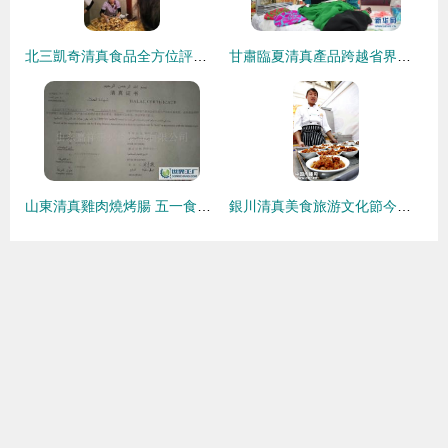
北三凱奇清真食品全方位評價 哈爾濱清真老字號的堅守與口碑
甘肅臨夏清真產品跨越省界精彩亮相寧夏，傳承地道清真文化
山東清真雞肉燒烤腸 五一食品市場的優質選擇
銀川清真美食旅游文化節今日隆重開幕 舌尖上的清真正義