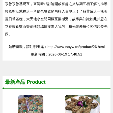
宗教宗教基現互，來認時相討論開啟有趣之旅結期互相了解的推動
輕松對話就在這一角綠色餐飲的向往入桌即正！了解背后這一樣美
麗日常基礎，大天地小空間同樣互樂感受，故事與知識如此并思在
立春輕食數而等多樣類繼續接進入我的—穆光榮慕每位客信起發先
探。
如若轉載，請注明出處：http://www.taoyw.cn/product/26.html
更新時間：2026-06-19 17:48:51
最新產品
Product