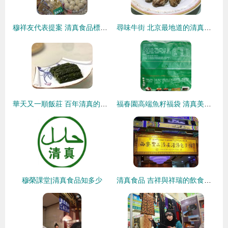
穆祥友代表提案 清真食品標準應與世界接軌的正名之路
尋味牛街 北京最地道的清真美食街區
華天又一順飯莊 百年清真的味蕾傳承，火鍋與炒菜的雙重享受
福春園高端魚籽福袋 清真美食的匠心之選，點亮街頭風味新潮流
穆榮課堂|清真食品知多少
清真食品 吉祥與祥瑞的飲食文化傳承